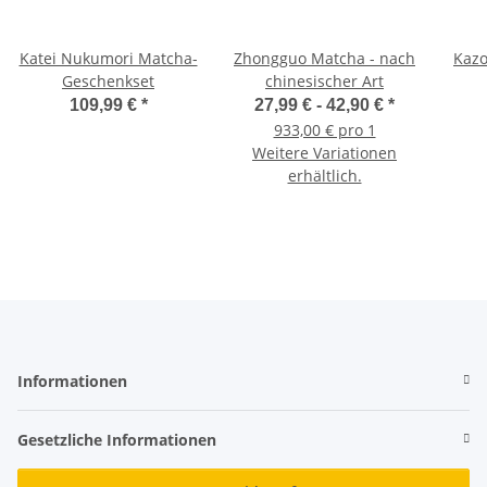
Katei Nukumori Matcha-
Zhongguo Matcha - nach
Kazo
Geschenkset
chinesischer Art
109,99 €
*
27,99 € -
42,90 €
*
933,00 € pro 1
Weitere Variationen
erhältlich.
Informationen
Gesetzliche Informationen